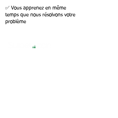
✅ Vous apprenez en même
temps que nous résolvons votre
problème
La technologie sans stress, pour une
expérience numérique sereine et
accessible à tous.
Services
Assistance