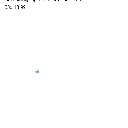
📧 contact@super-zen.com | 📞 +32 2
335 13 99
La technologie sans stress, pour une
expérience numérique sereine et
accessible à tous.