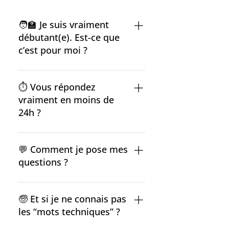
🧑‍🏫 Je suis vraiment
débutant(e). Est-ce que
c’est pour moi ?
Oui, absolument ! Le groupe a
été créé spécifiquement pour les
⏱ Vous répondez
personnes qui n’ont pas grandi
vraiment en moins de
avec l’informatique. On explique
24h ?
chaque chose calmement,
simplement, sans jargon — et
Oui. C’est notre promesse :
jamais personne n’est jugé.
chaque question reçoit une
💬 Comment je pose mes
réponse claire dans les 24
questions ?
heures maximum
Très simple : Vous écrivez votre
question dans le groupe,
🧓 Et si je ne connais pas
comme un message normal, et
les “mots techniques” ?
nous vous répondons avec une