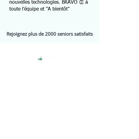
nouvelles technologies. BRAVO 👏 à
toute l'équipe et "A bientôt"
Rejoignez plus de 2000 seniors satisfaits
La technologie sans stress, pour une
expérience numérique sereine et
accessible à tous.
Services
Assistance