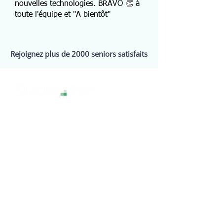
nouvelles technologies. BRAVO 👏 à
toute l'équipe et "A bientôt"
Rejoignez plus de 2000 seniors satisfaits
La technologie sans stress, pour une
expérience numérique sereine et
accessible à tous.
Services
Assistance