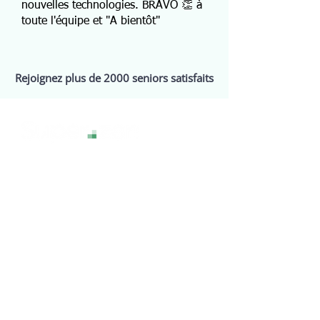
nouvelles technologies. BRAVO 👏 à
toute l'équipe et "A bientôt"
Rejoignez plus de 2000 seniors satisfaits
La technologie sans stress, pour une
expérience numérique sereine et
accessible à tous.
Services
Assistance