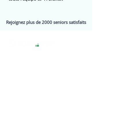
Rejoignez plus de 2000 seniors satisfaits
La technologie sans stress, pour une
expérience numérique sereine et
accessible à tous.
Services
Assistance
Webinaires