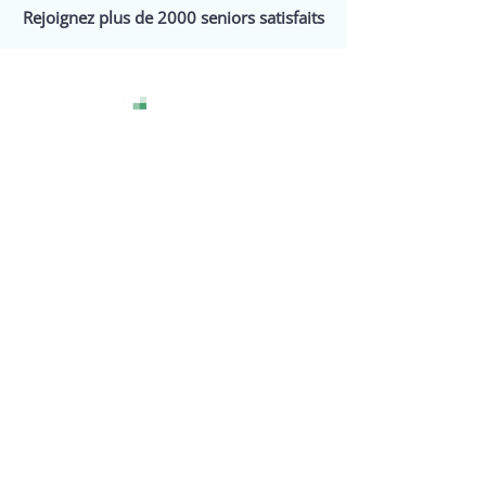
Rejoignez plus de 2000 seniors satisfaits
La technologie sans stress, pour une
expérience numérique sereine et
accessible à tous.
Services
Assistance
Webinaires
Events