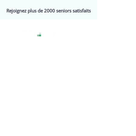
Rejoignez plus de 2000 seniors satisfaits
La technologie sans stress, pour une
expérience numérique sereine et
accessible à tous.
Services
Assistance
Webinaires
Events