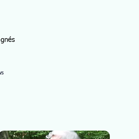
agnés
ws