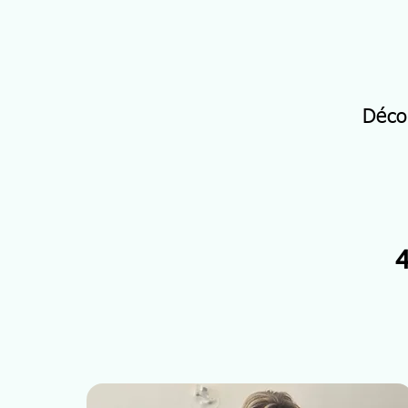
Déco
4