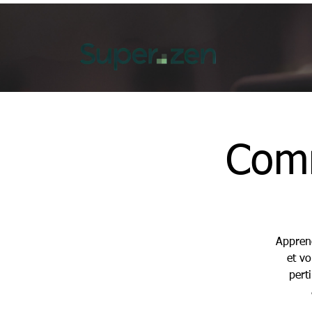
Comm
Apprene
et v
pert