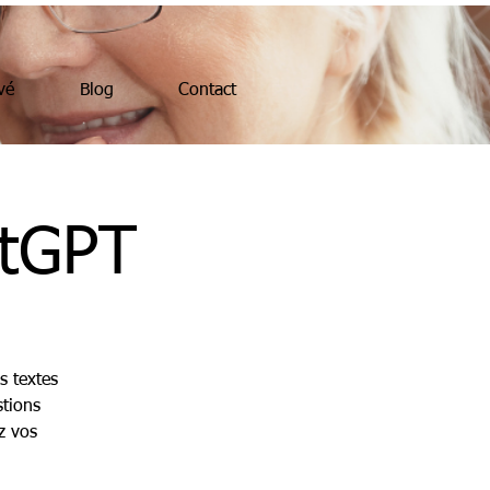
vé
Blog
Contact
atGPT
s textes
tions
z vos
.