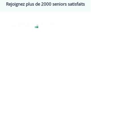
Rejoignez plus de 2000 seniors satisfaits
La technologie sans stress, pour une
expérience numérique sereine et
accessible à tous.
Services
Assistance
Webinaires
Events
Tarifs