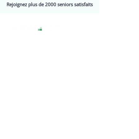
Rejoignez plus de 2000 seniors satisfaits
La technologie sans stress, pour une
expérience numérique sereine et
accessible à tous.
Services
Assistance
Webinaires
Events
Tarifs