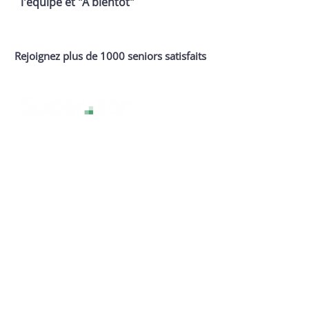
l'équipe et "A bientôt"
Rejoignez plus de 1000 seniors satisfaits
La technologie sans stress, pour une
expérience numérique sereine et
accessible à tous.
Services
Assistance
Webinaires