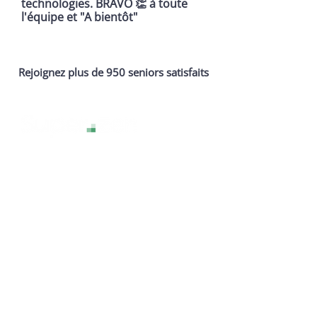
technologies. BRAVO 👏 à toute
l'équipe et "A bientôt"
Rejoignez plus de 950 seniors satisfaits
La technologie sans stress, pour une
expérience numérique sereine et
accessible à tous.
Services
Assistance