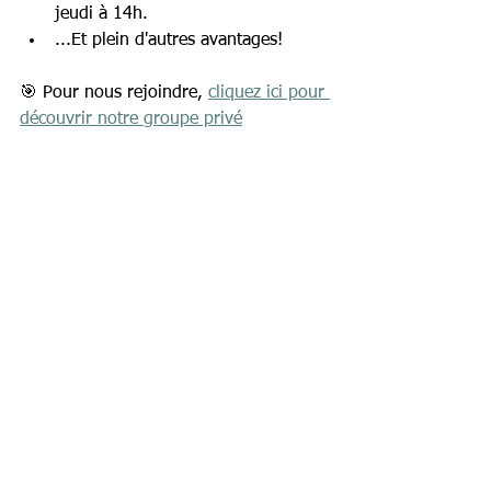
jeudi à 14h.
...Et plein d'autres avantages!
🎯 Pour nous rejoindre, 
cliquez ici pour 
découvrir notre groupe privé
Pour découvrir l'explication en 
vidéo par Ambroise, c'est 
ici