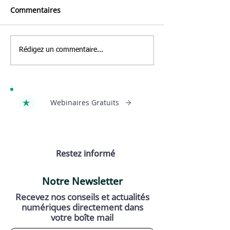
Commentaires
Applications de voyage :
Wifi trop lent : l
Rédigez un commentaire...
les recommandations
différence avec 
d'Olivier
données mobil
Webinaires Gratuits
Restez informé
Notre Newsletter
Recevez nos conseils et actualités
numériques directement dans
votre boîte mail