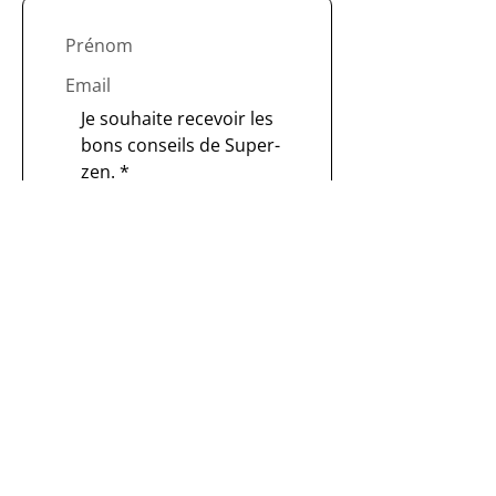
Je souhaite recevoir les 
bons conseils de Super-
zen.
*
S'inscrire
En vous inscrivant, vous acceptez de
recevoir nos emails. Vous pourrez vous
désinscrire à tout moment.
La technologie sans stress, pour une