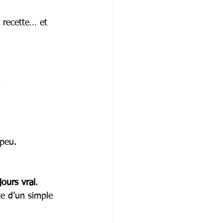
 recette… et 
 
 peu.
ours vrai
.
te d’un simple 