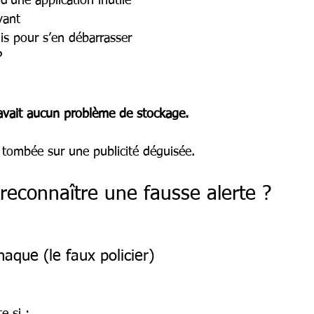
’une application inutile
yant
is pour s’en débarrasser
?
avait aucun problème de stockage.
t tombée sur une publicité déguisée.
econnaître une fausse alerte ?
naque (le faux policier)