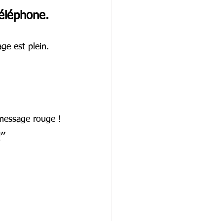
téléphone.
ge est plein.
 message rouge !
!”