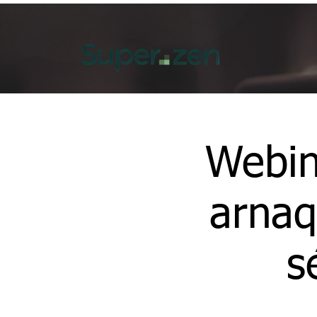
Webina
arnaq
s