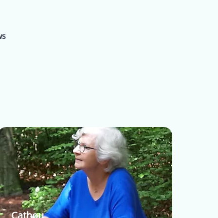
ws
Cathou