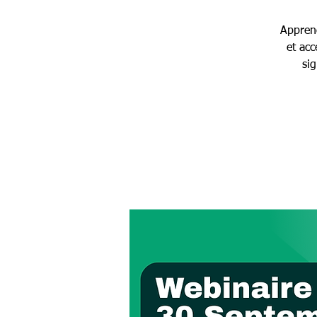
Apprene
et acc
sig