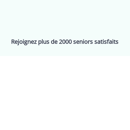
Rejoignez plus de 2000 seniors satisfaits
ervices
Support
Inform
ssistance
FAQ
Condit
ebinaires
Contact
Politi
vents
À propos
Politi
rifs
Presse
Jobs