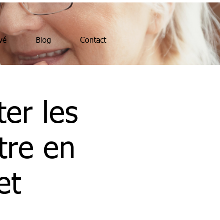
vé
Blog
Contact
ter les
tre en
et