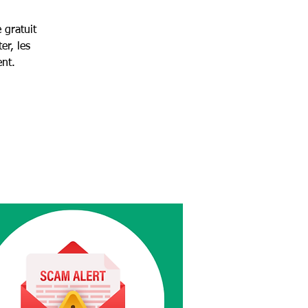
 gratuit
er, les
ent.