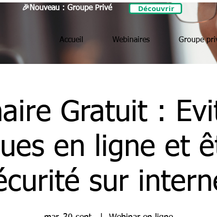
Découvrir
🎉Nouveau : Groupe Privé
Accueil
Webinaires
Groupe pri
ire Gratuit : Evi
ues en ligne et ê
écurité sur intern