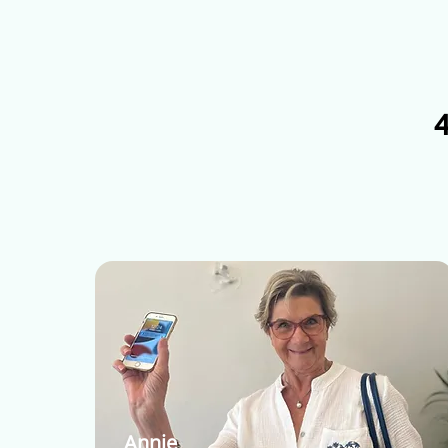
4
Annie