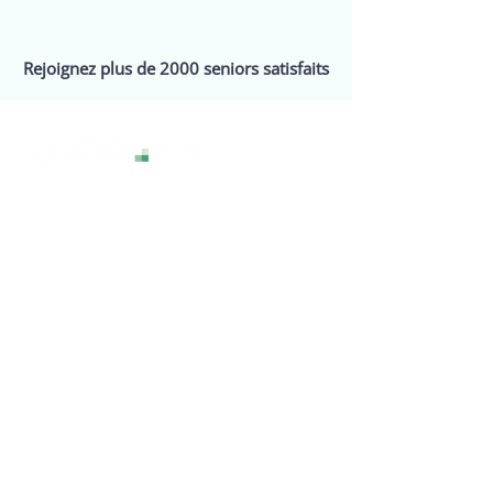
Rejoignez plus de 2000 seniors satisfaits
La technologie sans stress, pour une
expérience numérique sereine et
accessible à tous.
Services
Assistance
Webinaires