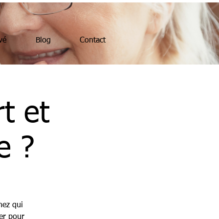
vé
Blog
Contact
t et
e ?
nez qui
ser pour