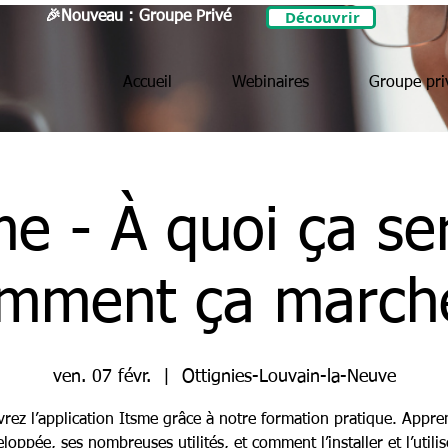
Découvrir
🎉Nouveau : Groupe Privé
Accueil
Webinaires
Groupe pri
me - À quoi ça ser
mment ça march
ven. 07 févr.
  |  
Ottignies-Louvain-la-Neuve
rez l’application Itsme grâce à notre formation pratique. Appre
eloppée, ses nombreuses utilités, et comment l’installer et l’utili