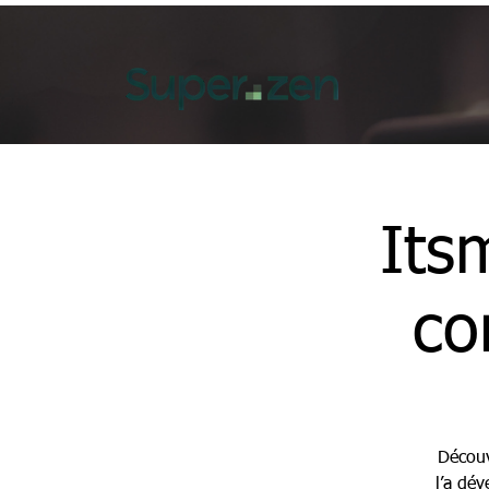
Its
co
Découv
l’a dév