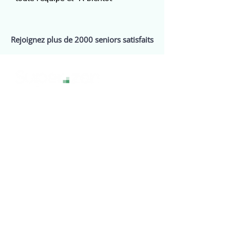
Rejoignez plus de 2000 seniors satisfaits
La technologie sans stress, pour une
expérience numérique sereine et
accessible à tous.
Services
Assistance
Webinaires