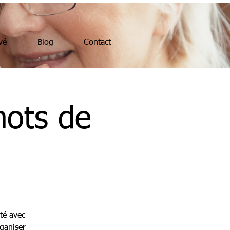
vé
Blog
Contact
mots de
té avec
ganiser