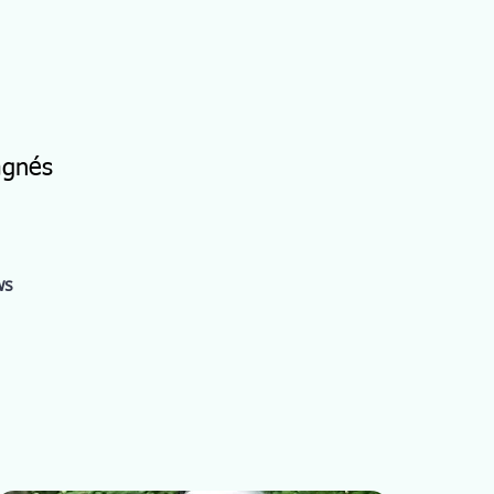
agnés
ws