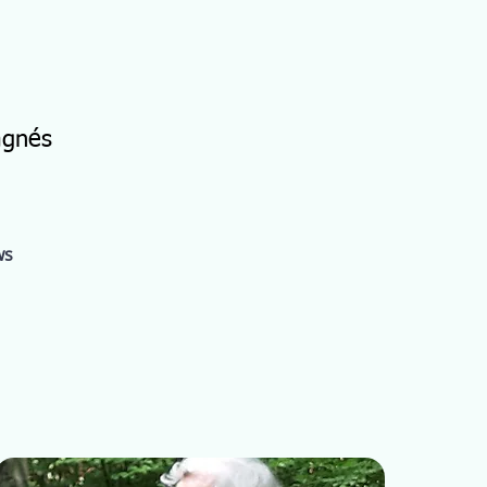
agnés
ws