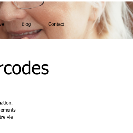
vé
Blog
Contact
rcodes
ation.
aiements
tre vie