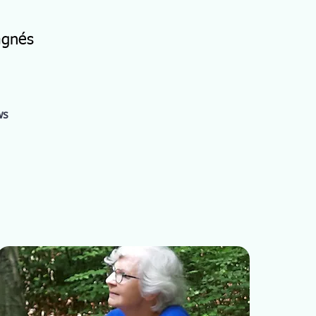
agnés
ws