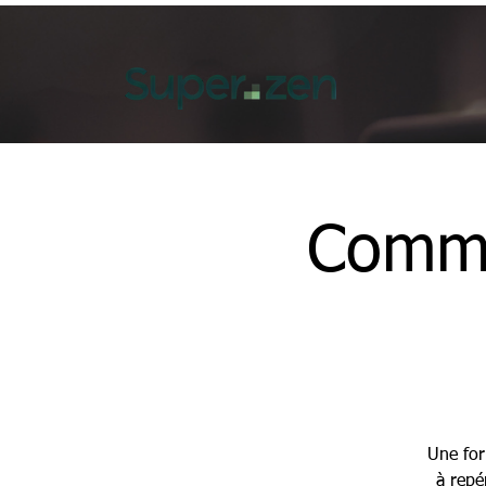
Comme
Une for
à repé