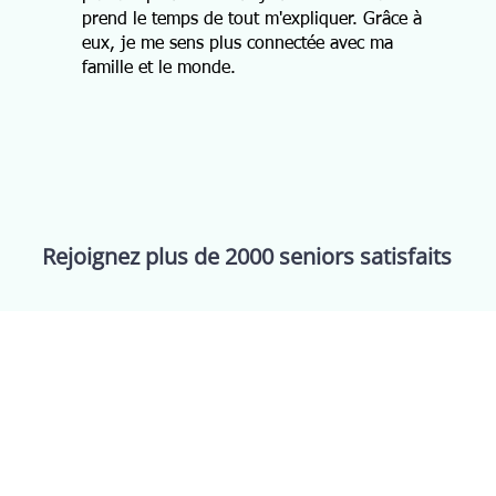
prend le temps de tout m'expliquer. Grâce à
eux, je me sens plus connectée avec ma
famille et le monde.
Rejoignez plus de 2000 seniors satisfaits
ervices
Support
Inform
ssistance
FAQ
Condit
ebinaires
Contact
Politi