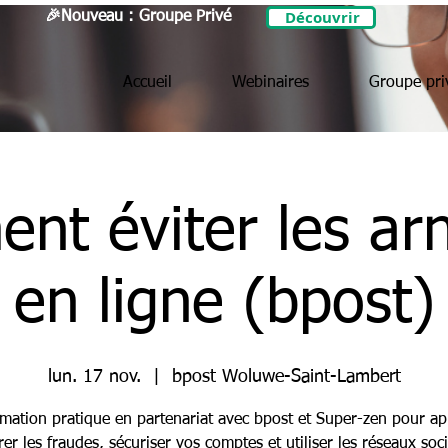
Découvrir
🎉Nouveau : Groupe Privé
Accueil
Webinaires
Groupe pri
nt éviter les ar
en ligne (bpost)
lun. 17 nov.
  |  
bpost Woluwe-Saint-Lambert
mation pratique en partenariat avec bpost et Super-zen pour a
rer les fraudes, sécuriser vos comptes et utiliser les réseaux soc