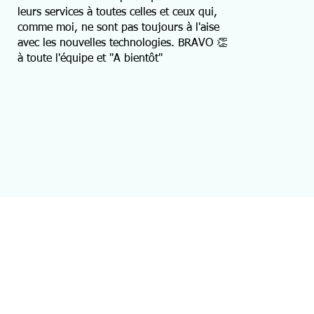
leurs services à toutes celles et ceux qui,
comme moi, ne sont pas toujours à l'aise
avec les nouvelles technologies. BRAVO 👏
à toute l'équipe et "A bientôt"
ations
Contact
ions générales
🇧🇪 02 335 13 99​
🇫🇷 09 74 90 52 00
que cookies