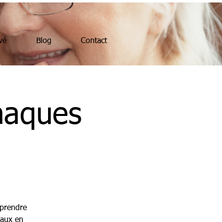
vé
Blog
Contact
naques
pprendre
iaux en