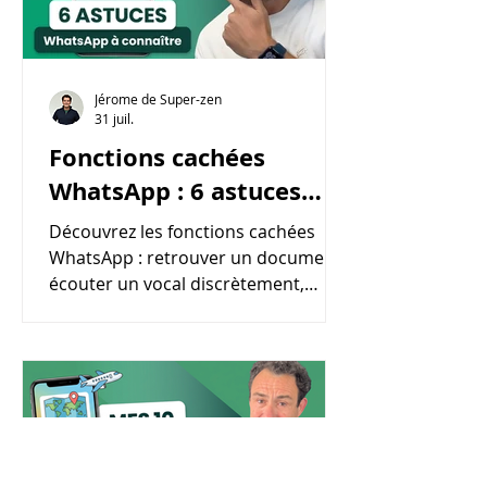
Jérome de Super-zen
31 juil.
Fonctions cachées
WhatsApp : 6 astuces
simples pour seniors
Découvrez les fonctions cachées
WhatsApp : retrouver un document,
écouter un vocal discrètement,
épingler une discussion. 6 astuces
simples, pas à pas.